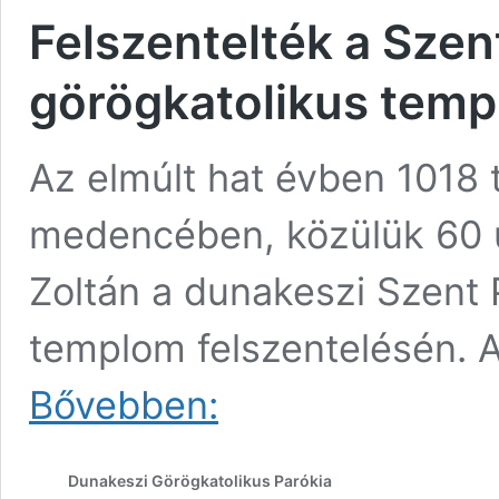
Felszentelték a Szen
görögkatolikus tem
Az elmúlt hat évben 1018 
medencében, közülük 60 ú
Zoltán a dunakeszi Szent 
templom felszentelésén. 
Felszentelték
Bővebben:
a
Szent
Péter
Dunakeszi Görögkatolikus Parókia
és