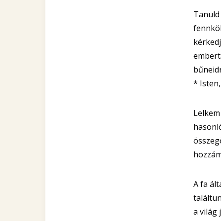
Tanuld 
fennköl
kérkedj
embertá
bűneidr
* Isten
Lelkem 
hasonló
összegö
hozzám
A fa ál
találtu
a világ