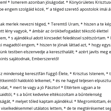
em! * Ismerem azonban jóságodat. * Könyörületes Krisztus
be engem szolgáid közé, *’ a téged szerető apostolok imái ál
k merlek nevezni téged, * Teremtő Uram, * hiszen a te ké
tt lény vagyok, * ámbár az örökbefogadást tékozló élettel
tem, * s ajándékul adott kincsedet feledéssel szétszórtam. 
ki magadtól engem, * hiszen te jónak láttad azt, * hogy egys
tünk testben elszenvedje a kereszthalált; * azért javíts meg
ekints sajátodnak, Emberszerető!
z mindenség keresztfán függő Élete, * Krisztus Istenem, * 
étkeimtől haldokló lelkemet, * és ne hagyd teljesen elpusztu
dat, * mert te vagy a jó Pásztor! * Eltértem ugyan a te
aidtól, * s a bűnt kedvelve eltékozoltam a bűntelenség
ágát, * melyet tőled kaptam ajándékul. * Megromlottam, é
 viselkedésemmel utálatos lettem, * de te megtérésemet seg