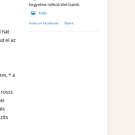
kegyelme nélküli élet halott.
Fotó
View on Facebook
·
Share
 hát
sd el az
em, * a
 rossz
el
 és
zíts