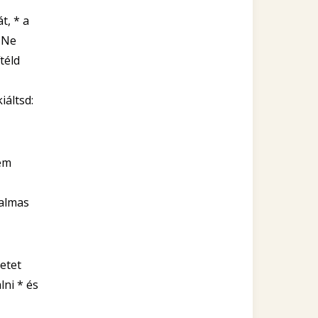
t, * a
* Ne
téld
iáltsd:
tem
galmas
letet
lni * és