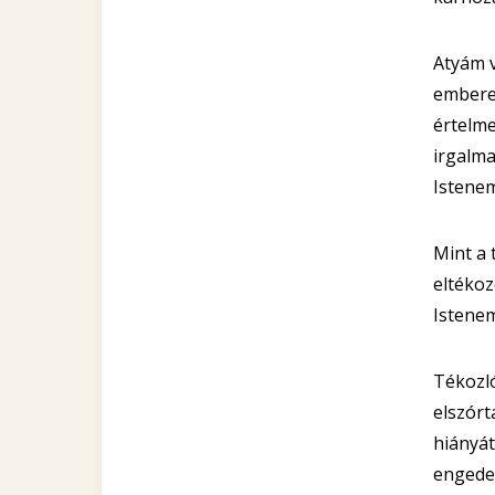
Atyám v
emberek
értelme
irgalma
Istenem
Mint a 
eltékoz
Istenem
Tékozl
elszórt
hiányát
engedet