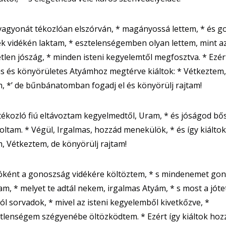
agyonát tékozlóan elszórván, * magányossá lettem, * és g
 vidékén laktam, * esztelenségemben olyan lettem, mint a
tlen jószág, * minden isteni kegyelemtől megfosztva. * Ezér
s és könyörületes Atyámhoz megtérve kiáltok: * Vétkeztem,
, *’ de bűnbánatomban fogadj el és könyörülj rajtam!
tékozló fiú eltávoztam kegyelmedtől, Uram, * és jóságod bő
oltam. * Végül, Irgalmas, hozzád menekülök, * és így kiáltok:
, Vétkeztem, de könyörülj rajtam!
óként a gonoszság vidékére költöztem, * s mindenemet gon
am, * melyet te adtál nekem, irgalmas Atyám, * s most a jóte
ól sorvadok, * mivel az isteni kegyelemből kivetkőzve, *
lenségem szégyenébe öltözködtem. * Ezért így kiáltok hoz