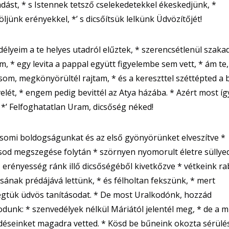
dást, * s Istennek tetsző cselekedetekkel ékeskedjünk, *
ljünk erényekkel, *’ s dicsőítsük lelkünk Üdvözítőjét!
élyeim a te helyes utadról elűztek, * szerencsétlenül szak
m, * egy levita a pappal együtt figyelembe sem vett, * ám te,
som, megkönyörültél rajtam, * és a kereszttel széttépted a
elét, * engem pedig bevittél az Atya házába. * Azért most íg
: *’ Felfoghatatlan Uram, dicsőség néked!
somi boldogságunkat és az első gyönyörünket elveszítve *
od megszegése folytán * szörnyen nyomorult életre süllye
 erényesség ránk illő dicsőségéből kivetkőzve * vétkeink ra
ának prédájává lettünk, * és félholtan fekszünk, * mert
gtük üdvös tanításodat. * De most Uralkodónk, hozzád
dunk: * szenvedélyek nélkül Máriától jelentél meg, * de a m
éseinket magadra vetted. * Kösd be bűneink okozta sérülés