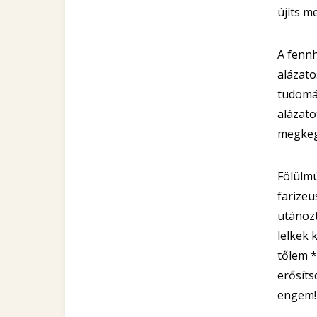
újíts m
A fennh
alázato
tudomás
alázato
megkeg
Fölülm
farizeu
utánozt
lelkek 
tőlem *
erősíts
engem!