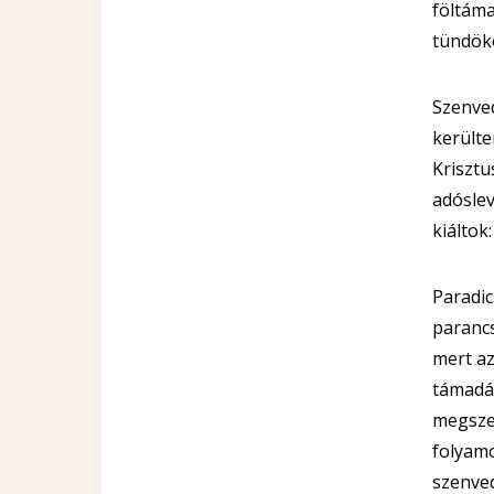
föltáma
tündökö
Szenved
kerülte
Krisztu
adóslev
kiáltok
Paradic
parancs
mert az
támadás
megsze
folyamo
szenved