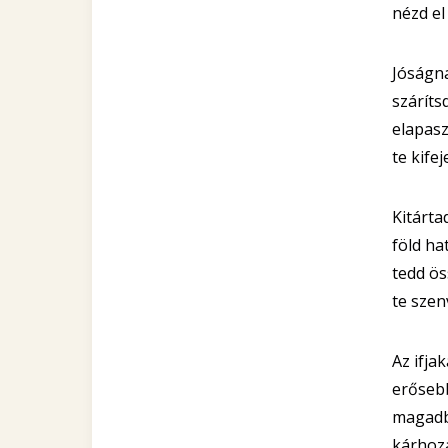
nézd el
Jóságna
száríts
elapasz
te kife
Kitárta
föld ha
tedd ös
te szen
Az ifja
erősebb
magadba
kárhoza