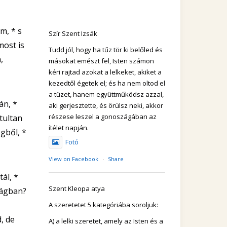
m, * s
Szír Szent Izsák
most is
Tudd jól, hogy ha tűz tör ki belőled és
,
másokat emészt fel, Isten számon
kéri rajtad azokat a lelkeket, akiket a
kezedtől égetek el; és ha nem oltod el
a tüzet, hanem együttműködsz azzal,
án, *
aki gerjesztette, és örülsz neki, akkor
részese leszel a gonoszágában az
tultan
ítélet napján.
gből, *
Fotó
View on Facebook
·
Share
ál, *
Szent Kleopa atya
ságban?
A szeretetet 5 kategóriába soroljuk:
, de
A) a lelki szeretet, amely az Isten és a