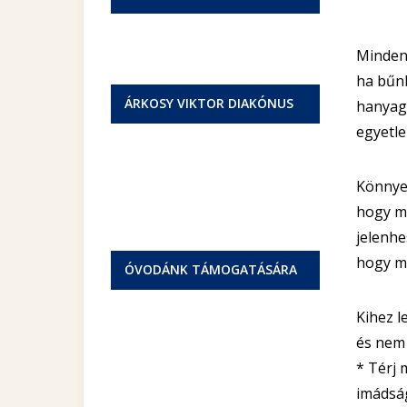
Minden 
ha bűnb
ÁRKOSY VIKTOR DIAKÓNUS
hanyagu
egyetle
Könnyek
hogy me
jelenhe
hogy me
ÓVODÁNK TÁMOGATÁSÁRA
Kihez l
és nem
* Térj 
imádság