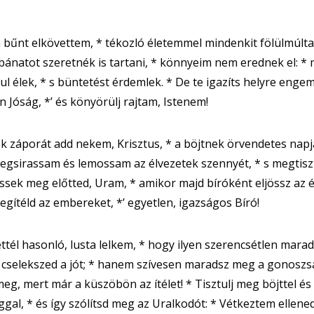
bűnt elkövettem, * tékozló életemmel mindenkit fölülmúlta
ánatot szeretnék is tartani, * könnyeim nem erednek el: * 
l élek, * s büntetést érdemlek. * De te igazíts helyre engem
n Jóság, *’ és könyörülj rajtam, Istenem!
 záporát add nekem, Krisztus, * a böjtnek örvendetes napj
gsirassam és lemossam az élvezetek szennyét, * s megtisz
ssek meg előtted, Uram, * amikor majd bíróként eljössz az é
gítéld az embereket, *’ egyetlen, igazságos Bíró!
ettél hasonló, lusta lelkem, * hogy ilyen szerencsétlen maradt
 cselekszed a jót; * hanem szívesen maradsz meg a gonosz
meg, mert már a küszöbön az ítélet! * Tisztulj meg böjttel és
gal, * és így szólítsd meg az Uralkodót: * Vétkeztem ellened