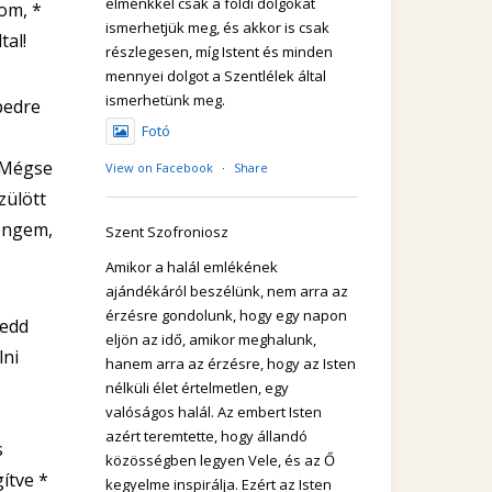
elménkkel csak a földi dolgokat
om, *
ismerhetjük meg, és akkor is csak
tal!
részlegesen, míg Istent és minden
mennyei dolgot a Szentlélek által
ismerhetünk meg.
pedre
Fotó
* Mégse
View on Facebook
·
Share
zülött
 engem,
Szent Szofroniosz
Amikor a halál emlékének
ajándékáról beszélünk, nem arra az
érzésre gondolunk, hogy egy napon
tedd
eljön az idő, amikor meghalunk,
lni
hanem arra az érzésre, hogy az Isten
nélküli élet értelmetlen, egy
valóságos halál. Az embert Isten
azért teremtette, hogy állandó
s
közösségben legyen Vele, és az Ő
ítve *
kegyelme inspirálja. Ezért az Isten