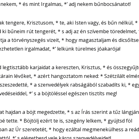
 nekem, * és mint Irgalmas, *’ adj nekem bűnbocsánatot!
k tengere, Krisztusom, * te, aki Isten vagy, és bűn nélkül, *
d ki bűneim rút tengerét, * s adj az én szívembe töredelmet,
tja a törvényszegés vizeit, * hogy magasztaljam és dicsőíts
jezhetetlen irgalmadat, *’ lelkünk türelmes jóakarója!
d legtisztább karjaidat a kereszten, Krisztus, * és összegyűjt
tárain lévőket, * azért hangoztatom neked: * Szétzilált elm
szeszedetté, * a szenvedélyek rabságából szabadíts ki, * egy
vedéseiddel, *’ s a böjtöléssel egészen tisztíts meg!
kat hajdan a böjt megedzette, * s az Írás szerint a tűz lángján
é tette. * Böjtölj ezért te is, szegény lelkem, * gyújtsd föl
n az Úr szeretetét, * hogy ezáltal megmenekülhess a reád
ttól, *’ s elégethesd vele káros szenvedélyeidet!