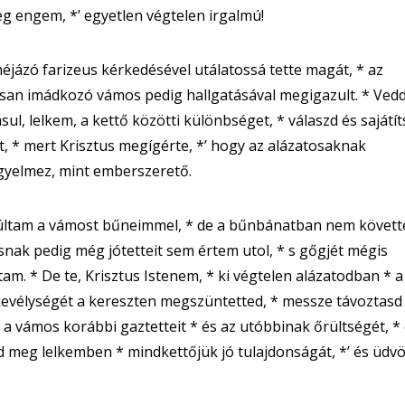
eg engem, *’ egyetlen végtelen irgalmú!
éjázó farizeus kérkedésével utálatossá tette magát, * az
san imádkozó vámos pedig hallgatásával megigazult. * Vedd
ul, lelkem, a kettő közötti különbséget, * válaszd és sajátít
t, * mert Krisztus megígérte, *’ hogy az alázatosaknak
yelmez, mint emberszerető.
últam a vámost bűneimmel, * de a bűnbánatban nem követt
snak pedig még jótetteit sem értem utol, * s gőgjét mégis
am. * De te, Krisztus Istenem, * ki végtelen alázatodban * a
kevélységét a kereszten megszüntetted, * messze távoztasd 
 a vámos korábbi gaztetteit * és az utóbbinak őrültségét, *
d meg lelkemben * mindkettőjük jó tulajdonságát, *’ és üdvö