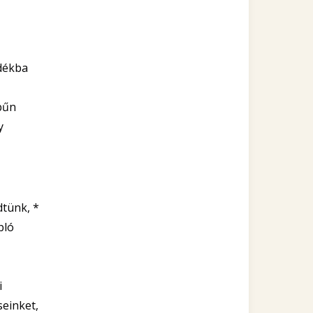
adékba
 bűn
y
dtünk, *
bló
i
einket,