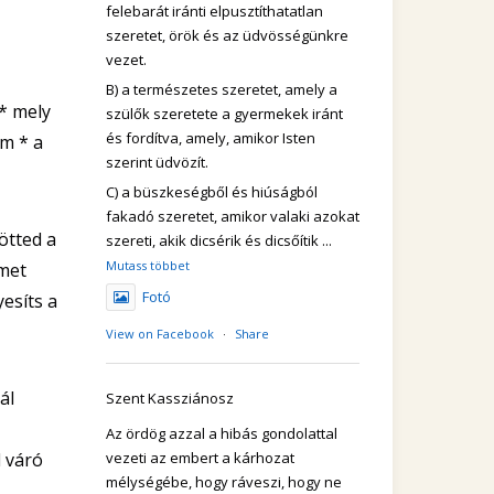
felebarát iránti elpusztíthatatlan
szeretet, örök és az üdvösségünkre
vezet.
B) a természetes szeretet, amely a
 * mely
szülők szeretete a gyermekek iránt
és fordítva, amely, amikor Isten
em * a
szerint üdvözít.
C) a büszkeségből és hiúságból
fakadó szeretet, amikor valaki azokat
ötted a
szereti, akik dicsérik és dicsőítik
...
Mutass többet
émet
Fotó
esíts a
View on Facebook
·
Share
ál
Szent Kassziánosz
Az ördög azzal a hibás gondolattal
 váró
vezeti az embert a kárhozat
mélységébe, hogy ráveszi, hogy ne