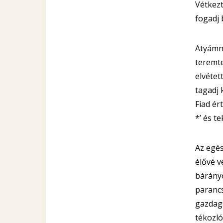
Vétkezt
fogadj 
Atyámna
teremte
elvétet
tagadj 
Fiad ér
*’ és t
Az egés
élővé v
bárányo
parancs
gazdags
tékozló