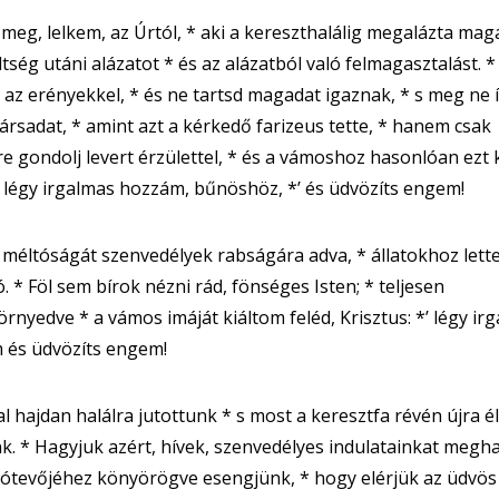
meg, lelkem, az Úrtól, * aki a kereszthalálig megalázta magá
tség utáni alázatot * és az alázatból való felmagasztalást. 
 az erényekkel, * és ne tartsd magadat igaznak, * s meg ne í
rsadat, * amint azt a kérkedő farizeus tette, * hanem csak
e gondolj levert érzülettel, * és a vámoshoz hasonlóan ezt k
, légy irgalmas hozzám, bűnöshöz, *’ és üdvözíts engem!
méltóságát szenvedélyek rabságára adva, * állatokhoz let
. * Föl sem bírok nézni rád, fönséges Isten; * teljesen
rnyedve * a vámos imáját kiáltom feléd, Krisztus: *’ légy ir
 és üdvözíts engem!
tal hajdan halálra jutottunk * s most a keresztfa révén újra é
nk. * Hagyjuk azért, hívek, szenvedélyes indulatainkat megha
 jótevőjéhez könyörögve esengjünk, * hogy elérjük az üdvös