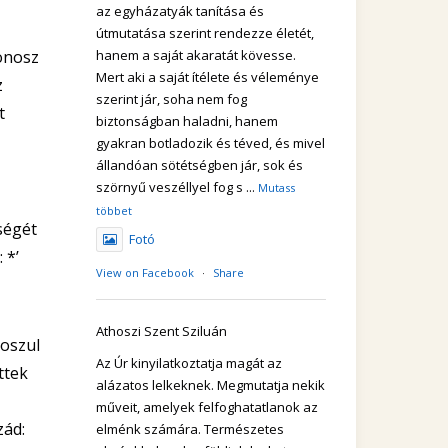
az egyházatyák tanítása és
útmutatása szerint rendezze életét,
onosz
hanem a saját akaratát kövesse.
Mert aki a saját ítélete és véleménye
z
szerint jár, soha nem fog
t
biztonságban haladni, hanem
gyakran botladozik és téved, és mivel
állandóan sötétségben jár, sok és
szörnyű veszéllyel fog s
...
Mutass
többet
ségét
Fotó
 *’
View on Facebook
·
Share
Athoszi Szent Sziluán
oszul
Az Úr kinyilatkoztatja magát az
ttek
alázatos lelkeknek. Megmutatja nekik
műveit, amelyek felfoghatatlanok az
zád:
elménk számára. Természetes