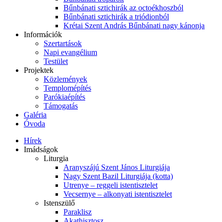
Bűnbánati sztichirák az octoékhoszból
Bűnbánati sztichirák a triódionból
Krétai Szent András Bűnbánati nagy kánonja
Információk
Szertartások
Napi evangélium
Testület
Projektek
Közlemények
Templomépítés
Parókiaépítés
Támogatás
Galéria
Óvoda
Hírek
Imádságok
Liturgia
Aranyszájú Szent János Liturgiája
Nagy Szent Bazil Liturgiája (kotta)
Utrenye – reggeli istentisztelet
Vecsernye – alkonyati istentisztelet
Istenszülő
Paraklisz
Akathisztosz