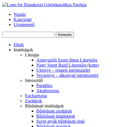
Skip
to
Naptár
content
Kapcsolat
Urnatemető
Keresés:
Hírek
Imádságok
Liturgia
Aranyszájú Szent János Liturgiája
Nagy Szent Bazil Liturgiája (kotta)
Utrenye – reggeli istentisztelet
Vecsernye – alkonyati istentisztelet
Istenszülő
Paraklisz
Akathisztosz
Eucharisztia
Zsoltárok
Bűnbánati imádságok
Bűnbánati zsoltárok
Bűnbánati imádságok
Szent atyák bűnbánati imái
Bűnbánati tropárok