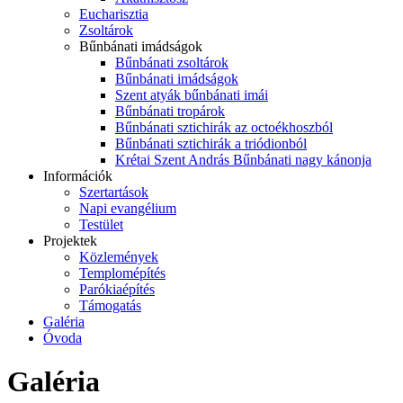
Eucharisztia
Zsoltárok
Bűnbánati imádságok
Bűnbánati zsoltárok
Bűnbánati imádságok
Szent atyák bűnbánati imái
Bűnbánati tropárok
Bűnbánati sztichirák az octoékhoszból
Bűnbánati sztichirák a triódionból
Krétai Szent András Bűnbánati nagy kánonja
Információk
Szertartások
Napi evangélium
Testület
Projektek
Közlemények
Templomépítés
Parókiaépítés
Támogatás
Galéria
Óvoda
Galéria