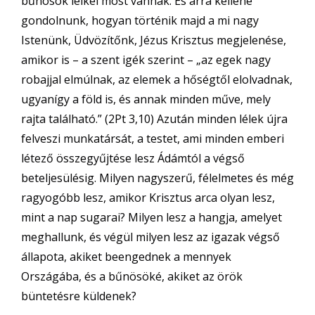
bűnösök lelkei most vannak. És arra kellene
gondolnunk, hogyan történik majd a mi nagy
Istenünk, Üdvözítőnk, Jézus Krisztus megjelenése,
amikor is – a szent igék szerint – „az egek nagy
robajjal elmúlnak, az elemek a hőségtől elolvadnak,
ugyanígy a föld is, és annak minden műve, mely
rajta található.” (2Pt 3,10) Azután minden lélek újra
felveszi munkatársát, a testet, ami minden emberi
létező összegyűjtése lesz Ádámtól a végső
beteljesülésig. Milyen nagyszerű, félelmetes és még
ragyogóbb lesz, amikor Krisztus arca olyan lesz,
mint a nap sugarai? Milyen lesz a hangja, amelyet
meghallunk, és végül milyen lesz az igazak végső
állapota, akiket beengednek a mennyek
Országába, és a bűnösöké, akiket az örök
büntetésre küldenek?