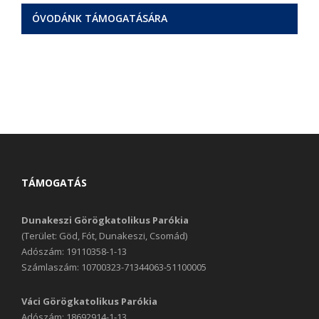
ÓVODÁNK TÁMOGATÁSÁRA
TÁMOGATÁS
Dunakeszi Görögkatolikus Parókia
(Terület: Göd, Fót, Dunakeszi, Csomád)
Adószám: 19110358-1-13
Számlaszám: 10700323-71344063-51100005
Váci Görögkatolikus Parókia
Adószám: 18692914-1-13