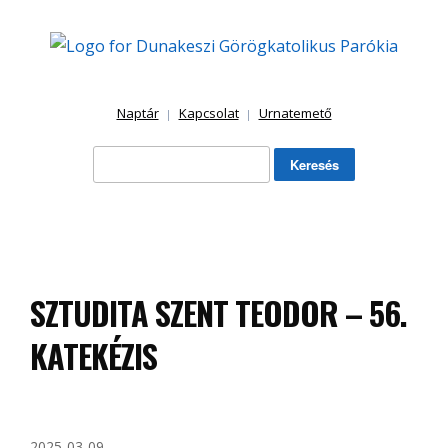
Skip
to
content
Naptár
Kapcsolat
Urnatemető
Keresés:
SZTUDITA SZENT TEODOR – 56.
KATEKÉZIS
2025-03-09