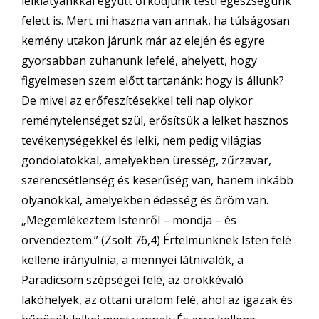
lelkiatyánkkal együtt őrködjünk testi egészségünk
felett is. Mert mi haszna van annak, ha túlságosan
kemény utakon járunk már az elején és egyre
gyorsabban zuhanunk lefelé, ahelyett, hogy
figyelmesen szem előtt tartanánk: hogy is állunk?
De mivel az erőfeszítésekkel teli nap olykor
reménytelenséget szül, erősítsük a lelket hasznos
tevékenységekkel és lelki, nem pedig világias
gondolatokkal, amelyekben üresség, zűrzavar,
szerencsétlenség és keserűség van, hanem inkább
olyanokkal, amelyekben édesség és öröm van.
„Megemlékeztem Istenről – mondja – és
örvendeztem.” (Zsolt 76,4) Értelmünknek Isten felé
kellene irányulnia, a mennyei látnivalók, a
Paradicsom szépségei felé, az örökkévaló
lakóhelyek, az ottani uralom felé, ahol az igazak és