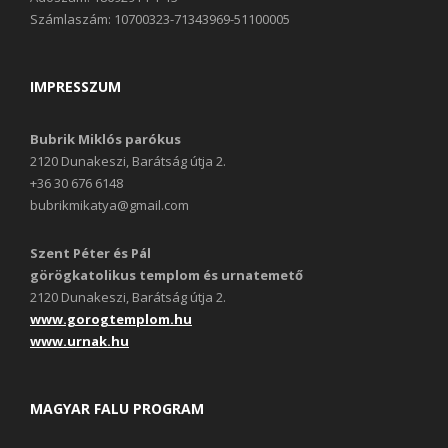
Számlaszám: 10700323-71343969-51100005
IMPRESSZUM
Bubrik Miklós parókus
2120 Dunakeszi, Barátság útja 2.
+36 30 676 6148
bubrikmikatya@gmail.com
Szent Péter és Pál
görögkatolikus templom és urnatemető
2120 Dunakeszi, Barátság útja 2.
www.gorogtemplom.hu
www.urnak.hu
MAGYAR FALU PROGRAM