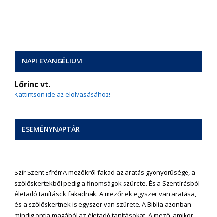
NAPI EVANGÉLIUM
Lőrinc vt.
Kattintson ide az elolvasásához!
ESEMÉNYNAPTÁR
Szír Szent Efrém
A mezőkről fakad az aratás gyönyörűsége, a
szőlőskertekből pedig a finomságok szürete. És a Szentírásból
életadó tanítások fakadnak. A mezőnek egyszer van aratása,
és a szőlőskertnek is egyszer van szürete. A Biblia azonban
mindig ontja magából az életadó tanításokat. A mező, amikor