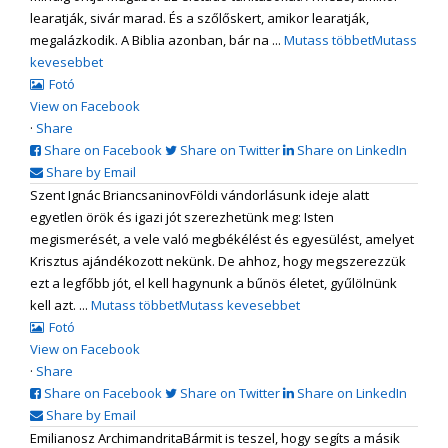
learatják, sivár marad. És a szőlőskert, amikor learatják,
megalázkodik. A Biblia azonban, bár na
...
Mutass többet
Mutass
kevesebbet
Fotó
View on Facebook
·
Share
Share on Facebook
Share on Twitter
Share on LinkedIn
Share by Email
Szent Ignác Briancsaninov
Földi vándorlásunk ideje alatt
egyetlen örök és igazi jót szerezhetünk meg: Isten
megismerését, a vele való megbékélést és egyesülést, amelyet
Krisztus ajándékozott nekünk. De ahhoz, hogy megszerezzük
ezt a legfőbb jót, el kell hagynunk a bűnös életet, gyűlölnünk
kell azt.
...
Mutass többet
Mutass kevesebbet
Fotó
View on Facebook
·
Share
Share on Facebook
Share on Twitter
Share on LinkedIn
Share by Email
Emilianosz Archimandrita
Bármit is teszel, hogy segíts a másik