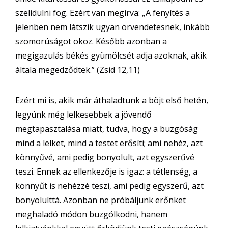
szelídülni fog. Ezért van megírva: „A fenyítés a
jelenben nem látszik ugyan örvendetesnek, inkább
szomorúságot okoz. Később azonban a
megigazulás békés gyümölcsét adja azoknak, akik
általa megedződtek.” (Zsid 12,11)
Ezért mi is, akik már áthaladtunk a böjt első hetén,
legyünk még lelkesebbek a jövendő
megtapasztalása miatt, tudva, hogy a buzgóság
mind a lelket, mind a testet erősíti; ami nehéz, azt
könnyűvé, ami pedig bonyolult, azt egyszerűvé
teszi. Ennek az ellenkezője is igaz: a tétlenség, a
könnyűt is nehézzé teszi, ami pedig egyszerű, azt
bonyolulttá. Azonban ne próbáljunk erőnket
meghaladó módon buzgólkodni, hanem