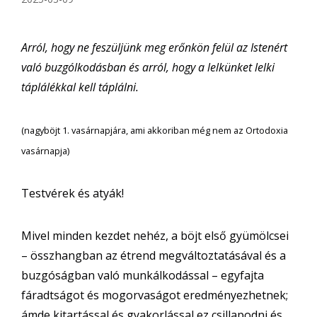
Arról, hogy ne feszüljünk meg erőnkön felül az Istenért
való buzgólkodásban és arról, hogy a lelkünket lelki
táplálékkal kell táplálni.
(nagyböjt 1. vasárnapjára, ami akkoriban még nem az Ortodoxia
vasárnapja)
Testvérek és atyák!
Mivel minden kezdet nehéz, a böjt első gyümölcsei
– összhangban az étrend megváltoztatásával és a
buzgóságban való munkálkodással – egyfajta
fáradtságot és mogorvaságot eredményezhetnek;
ámde kitartással és gyakorlással ez csillapodni és