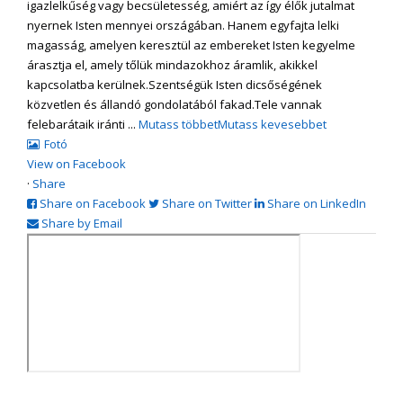
igazlelkűség vagy becsületesség, amiért az így élők jutalmat
nyernek Isten mennyei országában. Hanem egyfajta lelki
magasság, amelyen keresztül az embereket Isten kegyelme
árasztja el, amely tőlük mindazokhoz áramlik, akikkel
kapcsolatba kerülnek.
Szentségük Isten dicsőségének
közvetlen és állandó gondolatából fakad.
Tele vannak
felebarátaik iránti
...
Mutass többet
Mutass kevesebbet
Fotó
View on Facebook
·
Share
Share on Facebook
Share on Twitter
Share on LinkedIn
Share by Email