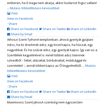
emberen, ha ő maga nem akarja, akkor kudarcot fogsz vallani!
...
Mutass többet
Mutass kevesebbet
Fotó
View on Facebook
·
Share
Share on Facebook
Share on Twitter
Share on LinkedIn
Share by Email
Athoszi Szent Tyihon
A templomban, ahová gyertyát gyújtani
mész, ha tíz drachmát adsz, egy kicsit kapsz, ha húszat, egy
nagyobbat. És ha százat adsz, egy gyertyát kapsz. Így van ez a
Szentlélek kegyelmével is: minél többet adsz Istennek
szívedből – hittel, alázattal, bűnbánattal, imádsággal és
szeretettel –, annál többet kapsz az Ő kegyelméből.
...
Mutass
többet
Mutass kevesebbet
Fotó
View on Facebook
·
Share
Share on Facebook
Share on Twitter
Share on LinkedIn
Share by Email
Maximovics Szent János
A szentség nem egyszerűen