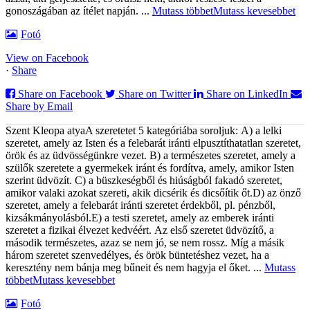
gonoszágában az ítélet napján.
...
Mutass többet
Mutass kevesebbet
Fotó
View on Facebook
·
Share
Share on Facebook
Share on Twitter
Share on LinkedIn
Share by Email
Szent Kleopa atya
A szeretetet 5 kategóriába soroljuk:
A) a lelki
szeretet, amely az Isten és a felebarát iránti elpusztíthatatlan szeretet,
örök és az üdvösségünkre vezet.
B) a természetes szeretet, amely a
szülők szeretete a gyermekek iránt és fordítva, amely, amikor Isten
szerint üdvözít.
C) a büszkeségből és hiúságból fakadó szeretet,
amikor valaki azokat szereti, akik dicsérik és dicsőítik őt.
D) az önző
szeretet, amely a felebarát iránti szeretet érdekből, pl. pénzből,
kizsákmányolásból.
E) a testi szeretet, amely az emberek iránti
szeretet a fizikai élvezet kedvéért.
Az első szeretet üdvözítő, a
második természetes, azaz se nem jó, se nem rossz. Míg a másik
három szeretet szenvedélyes, és örök büntetéshez vezet, ha a
keresztény nem bánja meg bűneit és nem hagyja el őket.
...
Mutass
többet
Mutass kevesebbet
Fotó