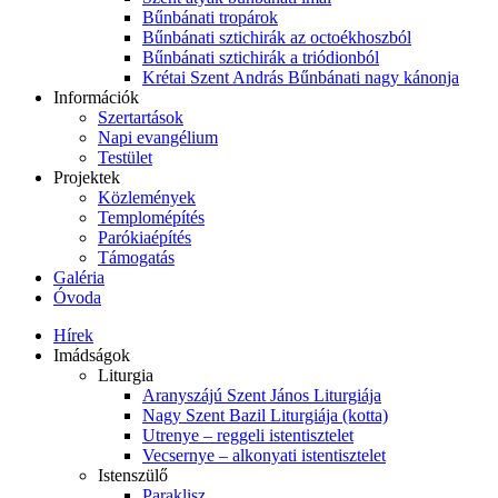
Bűnbánati tropárok
Bűnbánati sztichirák az octoékhoszból
Bűnbánati sztichirák a triódionból
Krétai Szent András Bűnbánati nagy kánonja
Információk
Szertartások
Napi evangélium
Testület
Projektek
Közlemények
Templomépítés
Parókiaépítés
Támogatás
Galéria
Óvoda
Hírek
Imádságok
Liturgia
Aranyszájú Szent János Liturgiája
Nagy Szent Bazil Liturgiája (kotta)
Utrenye – reggeli istentisztelet
Vecsernye – alkonyati istentisztelet
Istenszülő
Paraklisz