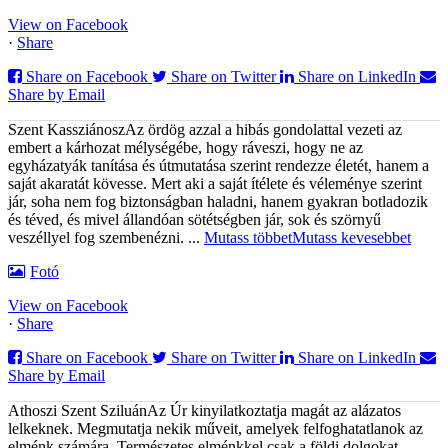
View on Facebook
·
Share
Share on Facebook
Share on Twitter
Share on LinkedIn
Share by Email
Szent Kassziánosz
Az ördög azzal a hibás gondolattal vezeti az
embert a kárhozat mélységébe, hogy ráveszi, hogy ne az
egyházatyák tanítása és útmutatása szerint rendezze életét, hanem a
saját akaratát kövesse. Mert aki a saját ítélete és véleménye szerint
jár, soha nem fog biztonságban haladni, hanem gyakran botladozik
és téved, és mivel állandóan sötétségben jár, sok és szörnyű
veszéllyel fog szembenézni.
...
Mutass többet
Mutass kevesebbet
Fotó
View on Facebook
·
Share
Share on Facebook
Share on Twitter
Share on LinkedIn
Share by Email
Athoszi Szent Sziluán
Az Úr kinyilatkoztatja magát az alázatos
lelkeknek. Megmutatja nekik műveit, amelyek felfoghatatlanok az
elménk számára. Természetes elménkkel csak a földi dolgokat