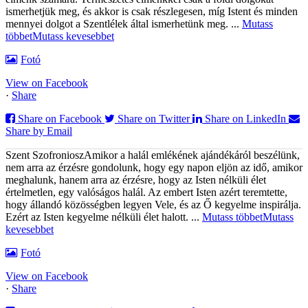
ismerhetjük meg, és akkor is csak részlegesen, míg Istent és minden
mennyei dolgot a Szentlélek által ismerhetünk meg.
...
Mutass
többet
Mutass kevesebbet
Fotó
View on Facebook
·
Share
Share on Facebook
Share on Twitter
Share on LinkedIn
Share by Email
Szent Szofroniosz
Amikor a halál emlékének ajándékáról beszélünk,
nem arra az érzésre gondolunk, hogy egy napon eljön az idő, amikor
meghalunk, hanem arra az érzésre, hogy az Isten nélküli élet
értelmetlen, egy valóságos halál. Az embert Isten azért teremtette,
hogy állandó közösségben legyen Vele, és az Ő kegyelme inspirálja.
Ezért az Isten kegyelme nélküli élet halott.
...
Mutass többet
Mutass
kevesebbet
Fotó
View on Facebook
·
Share