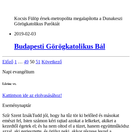
Kocsis Fülöp érsek-metropolita megalapította a Dunakeszi
Görögkatolikus Parókiát
2019-02-03
Budapesti Görögkatolikus Bál
Bejegyzések
Előző
1
…
49
50
51
Következő
lapozása
Napi evangélium
Lőrinc vt.
Kattintson ide az elolvasásához!
Eseménynaptár
Szír Szent Izsák
Tudd jól, hogy ha tűz tör ki belőled és másokat
emészt fel, Isten számon kéri rajtad azokat a lelkeket, akiket a
kezedtől égetek el; és ha nem oltod el a tüzet, hanem együttműködsz
azzal, aki gerjesztette, és örülsz neki, akkor részese leszel a