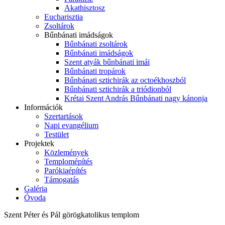
Akathisztosz
Eucharisztia
Zsoltárok
Bűnbánati imádságok
Bűnbánati zsoltárok
Bűnbánati imádságok
Szent atyák bűnbánati imái
Bűnbánati tropárok
Bűnbánati sztichirák az octoékhoszból
Bűnbánati sztichirák a triódionból
Krétai Szent András Bűnbánati nagy kánonja
Információk
Szertartások
Napi evangélium
Testület
Projektek
Közlemények
Templomépítés
Parókiaépítés
Támogatás
Galéria
Óvoda
Szent Péter és Pál görögkatolikus templom