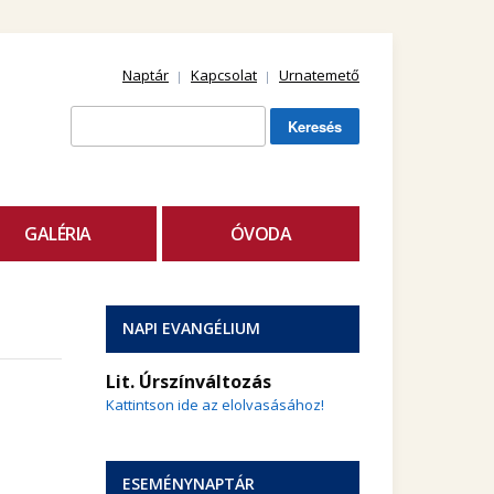
Naptár
Kapcsolat
Urnatemető
Keresés:
GALÉRIA
ÓVODA
NAPI EVANGÉLIUM
Lit. Úrszínváltozás
Kattintson ide az elolvasásához!
ESEMÉNYNAPTÁR