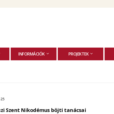
Skip
to
content
INFORMÁCIÓK
PROJEKTEK
-25
zi Szent Nikodémus böjti tanácsai