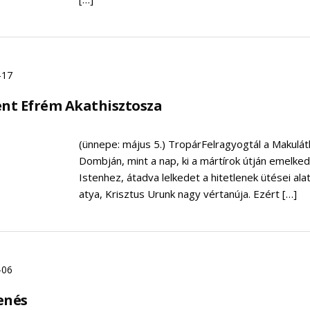
-17
ent Efrém Akathisztosza
(ünnepe: május 5.) TropárFelragyogtál a Makulát
Dombján, mint a nap, ki a mártírok útján emelkedt
Istenhez, átadva lelkedet a hitetlenek ütései ala
atya, Krisztus Urunk nagy vértanúja. Ezért […]
-06
enés