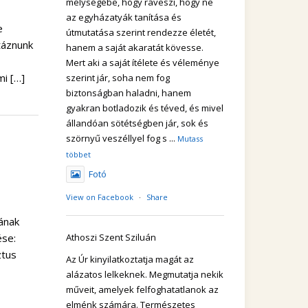
mélységébe, hogy ráveszi, hogy ne
az egyházatyák tanítása és
e
útmutatása szerint rendezze életét,
táznunk
hanem a saját akaratát kövesse.
Mert aki a saját ítélete és véleménye
i […]
szerint jár, soha nem fog
biztonságban haladni, hanem
gyakran botladozik és téved, és mivel
állandóan sötétségben jár, sok és
szörnyű veszéllyel fog s
...
Mutass
többet
Fotó
View on Facebook
·
Share
ának
ése:
Athoszi Szent Sziluán
ztus
Az Úr kinyilatkoztatja magát az
alázatos lelkeknek. Megmutatja nekik
műveit, amelyek felfoghatatlanok az
elménk számára. Természetes