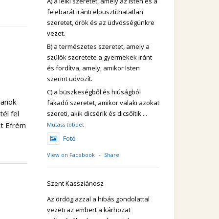
A) a lelki szeretet, amely az Isten és a
felebarát iránti elpusztíthatatlan
szeretet, örök és az üdvösségünkre
vezet.
B) a természetes szeretet, amely a
szülők szeretete a gyermekek iránt
és fordítva, amely, amikor Isten
szerint üdvözít.
C) a büszkeségből és hiúságból
lanok
fakadó szeretet, amikor valaki azokat
él fel
szereti, akik dicsérik és dicsőítik
...
tt Efrém
Mutass többet
Fotó
View on Facebook
·
Share
Szent Kassziánosz
Az ördög azzal a hibás gondolattal
vezeti az embert a kárhozat