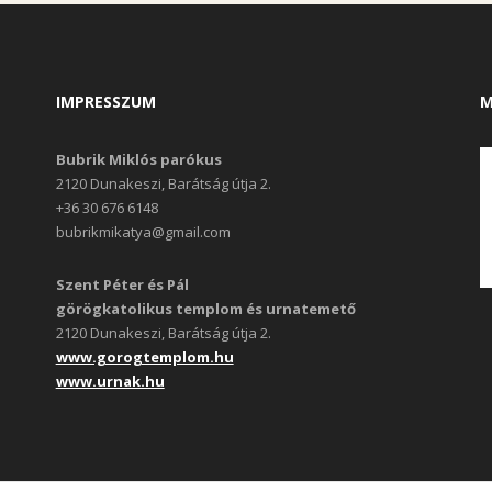
IMPRESSZUM
M
Bubrik Miklós parókus
2120 Dunakeszi, Barátság útja 2.
+36 30 676 6148
bubrikmikatya@gmail.com
Szent Péter és Pál
görögkatolikus templom és urnatemető
2120 Dunakeszi, Barátság útja 2.
www.gorogtemplom.hu
www.urnak.hu