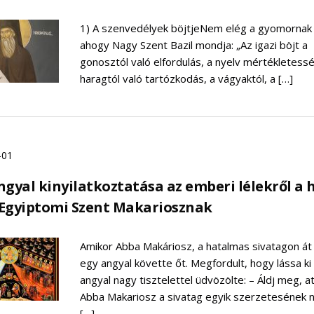
1) A szenvedélyek böjtjeNem elég a gyomornak b
ahogy Nagy Szent Bazil mondja: „Az igazi böjt a
gonosztól való elfordulás, a nyelv mértékletess
haragtól való tartózkodás, a vágyaktól, a […]
-01
ngyal kinyilatkoztatása az emberi lélekről a 
Egyiptomi Szent Makariosznak
Amikor Abba Makáriosz, a hatalmas sivatagon át 
egy angyal követte őt. Megfordult, hogy lássa ki 
angyal nagy tisztelettel üdvözölte: – Áldj meg, a
Abba Makariosz a sivatag egyik szerzetesének 
[…]