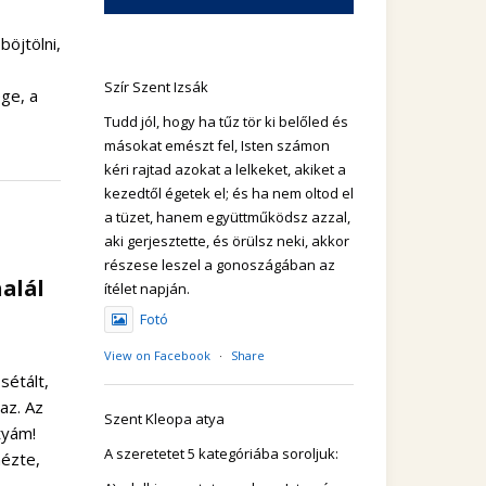
öjtölni,
Szír Szent Izsák
ége, a
Tudd jól, hogy ha tűz tör ki belőled és
másokat emészt fel, Isten számon
kéri rajtad azokat a lelkeket, akiket a
kezedtől égetek el; és ha nem oltod el
a tüzet, hanem együttműködsz azzal,
aki gerjesztette, és örülsz neki, akkor
részese leszel a gonoszágában az
halál
ítélet napján.
Fotó
View on Facebook
·
Share
sétált,
az. Az
Szent Kleopa atya
tyám!
A szeretetet 5 kategóriába soroljuk:
nézte,