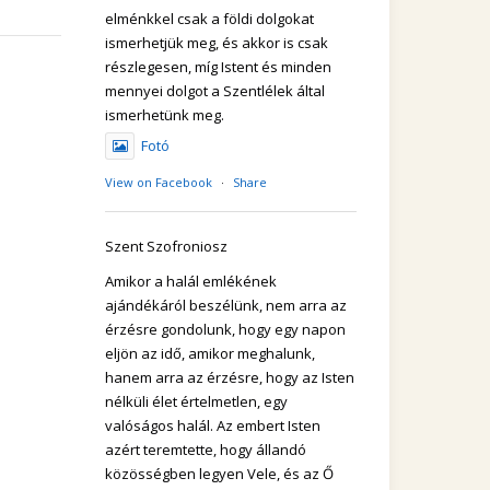
elménkkel csak a földi dolgokat
ismerhetjük meg, és akkor is csak
részlegesen, míg Istent és minden
mennyei dolgot a Szentlélek által
ismerhetünk meg.
Fotó
View on Facebook
·
Share
Szent Szofroniosz
Amikor a halál emlékének
ajándékáról beszélünk, nem arra az
érzésre gondolunk, hogy egy napon
eljön az idő, amikor meghalunk,
hanem arra az érzésre, hogy az Isten
nélküli élet értelmetlen, egy
valóságos halál. Az embert Isten
azért teremtette, hogy állandó
közösségben legyen Vele, és az Ő