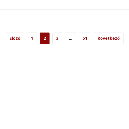
egyzések
Előző
1
2
3
…
51
Következő
ozása