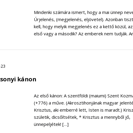
Mindenki számára ismert, hogy a mai ünnep nev
Úrjelenés, (megjelenés, eljövetel). Azonban tisz
kell, hogy melyik megjelenés ez a kettő közül, az
első vagy a második? Az emberek nem tudják. Am
-23
sonyi kánon
Az első kánon: A szentföldi (maiumi) Szent Kozm
(+776) a műve. (Akrosztihonjának magyar jelent
Krisztus, aki emberré lett, Isten is maradt.) Kris
születik, dicsőítsétek, * Krisztus a mennyből jő,
ünnepeljétek! […]